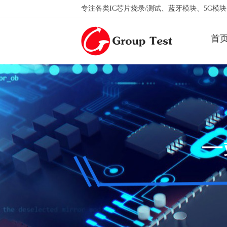
专注各类IC芯片烧录/测试、蓝牙模块、5G模块、
首
一