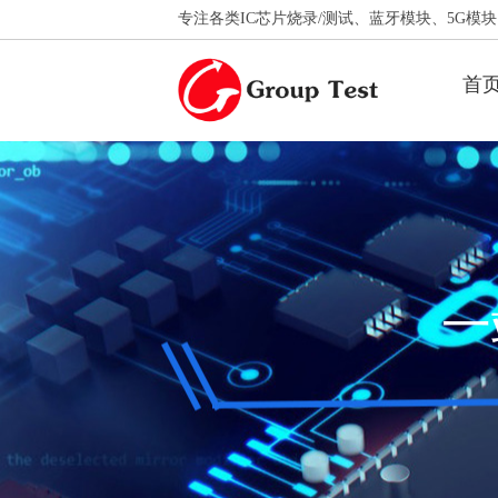
专注各类IC芯片烧录/测试、蓝牙模块、5G模块、
首
一